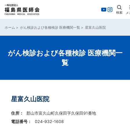
検索
メ
内
容
ホーム
>
がん検診および各種検診 医療機関一覧
>
星富久山医院
を
ス
キ
ッ
がん検診および各種検診 医療機関一
プ
覧
星富久山医院
住所：
郡山市富久山町久保田字久保田91番地
電話番号：
024-932-1608