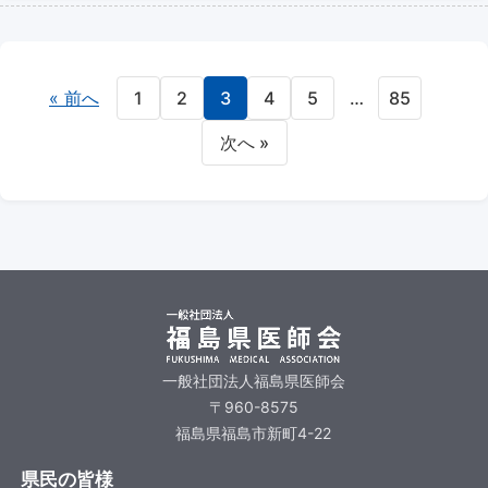
« 前へ
1
2
3
4
5
…
85
次へ »
一般社団法人福島県医師会
〒960-8575
福島県福島市新町4-22
県民の皆様