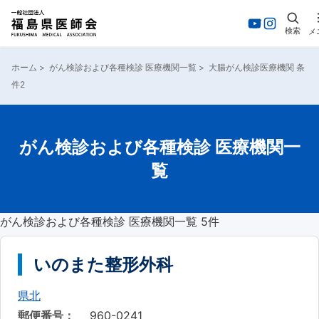
検索
メ
内
容
ホーム
>
がん検診および各種検診 医療機関一覧
>
大腸がん検診医療機関 条
を
件2
ス
キ
ッ
プ
がん検診および各種検診 医療機関一
覧
がん検診および各種検診 医療機関一覧
5件
いのまた整形外科
県北
郵便番号：
960-0241