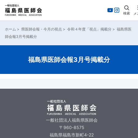
検索
メ
ホーム
>
県医師会報・今月の視点
>
令和４年度「視点」掲載分
>
福島県医
師会報3月号掲載分
福島県医師会報3月号掲載分
一般社団法人福島県医師会
〒960-8575
福島県福島市新町4-22