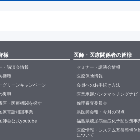
皆様
医師・医療関係者の皆様
ー・講演会情報
セミナー・講演会情報
防接種
医療保険情報
ーグリーンキャンペーン
会員へのお手続き方法
の復興
医業承継バンクマッチングナビ
番医・医療機関を探す
倫理審査委員会
医療電話相談事業
県医師会報・今月の視点
師会公式youtube
福島県糖尿病重症化予防対策事
医療情報・システム基盤整備体
について