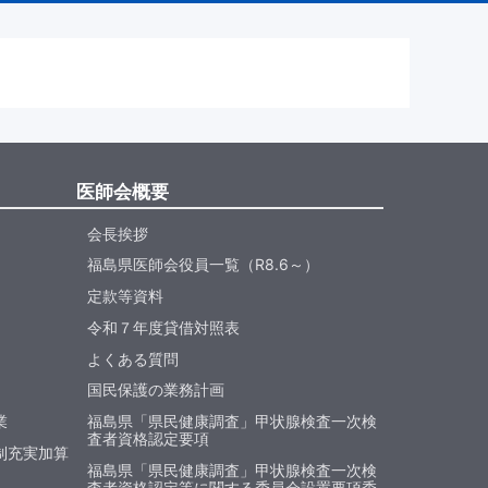
医師会概要
会長挨拶
福島県医師会役員一覧（R8.6～）
定款等資料
令和７年度貸借対照表
よくある質問
国民保護の業務計画
業
福島県「県民健康調査」甲状腺検査一次検
査者資格認定要項
制充実加算
福島県「県民健康調査」甲状腺検査一次検
査者資格認定等に関する委員会設置要項委