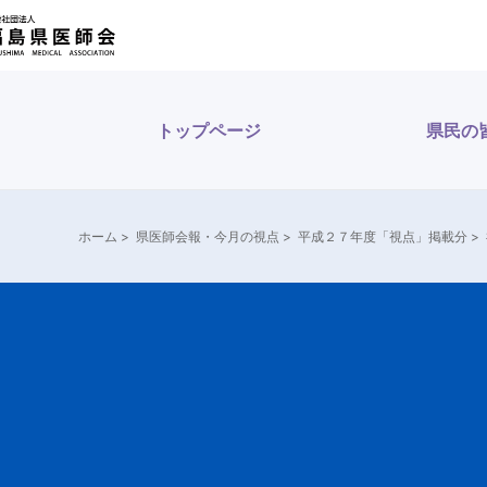
トップページ
県民の
ホーム
>
県医師会報・今月の視点
>
平成２７年度「視点」掲載分
>