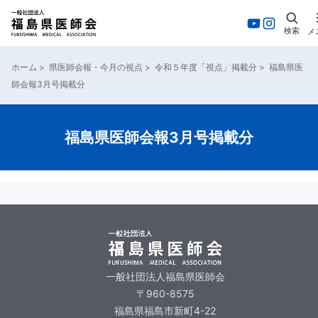
検索
メ
ホーム
>
県医師会報・今月の視点
>
令和５年度「視点」掲載分
>
福島県医
師会報3月号掲載分
福島県医師会報3月号掲載分
一般社団法人福島県医師会
〒960-8575
福島県福島市新町4-22