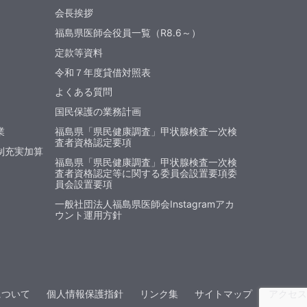
会長挨拶
福島県医師会役員一覧（R8.6～）
定款等資料
令和７年度貸借対照表
よくある質問
国民保護の業務計画
業
福島県「県民健康調査」甲状腺検査一次検
査者資格認定要項
制充実加算
福島県「県民健康調査」甲状腺検査一次検
査者資格認定等に関する委員会設置要項委
員会設置要項
一般社団法人福島県医師会Instagramアカ
ウント運用方針
について
個人情報保護指針
リンク集
サイトマップ
アクセス