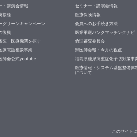
ー・講演会情報
セミナー・講演会情報
防接種
医療保険情報
ーグリーンキャンペーン
会員へのお手続き方法
の復興
医業承継バンクマッチングナビ
番医・医療機関を探す
倫理審査委員会
医療電話相談事業
県医師会報・今月の視点
師会公式youtube
福島県糖尿病重症化予防対策事
医療情報・システム基盤整備体
について
このサイト