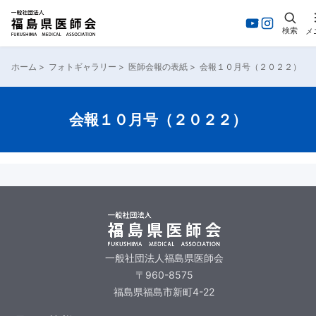
検索
メ
ホーム
>
フォトギャラリー
>
医師会報の表紙
>
会報１０月号（２０２２）
会報１０月号（２０２２）
一般社団法人福島県医師会
〒960-8575
福島県福島市新町4-22