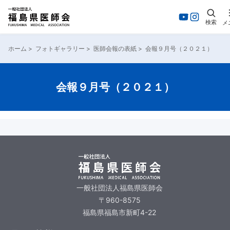
検索
メ
ホーム
>
フォトギャラリー
>
医師会報の表紙
>
会報９月号（２０２１）
会報９月号（２０２１）
一般社団法人福島県医師会
〒960-8575
福島県福島市新町4-22