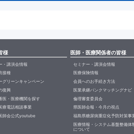
皆様
医師・医療関係者の皆様
ー・講演会情報
セミナー・講演会情報
防接種
医療保険情報
ーグリーンキャンペーン
会員へのお手続き方法
の復興
医業承継バンクマッチングナビ
番医・医療機関を探す
倫理審査委員会
医療電話相談事業
県医師会報・今月の視点
師会公式youtube
福島県糖尿病重症化予防対策事
医療情報・システム基盤整備体
について