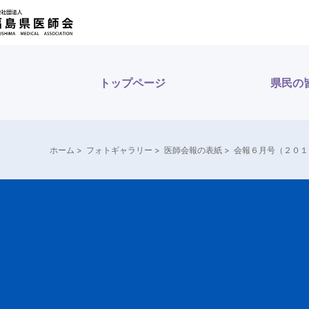
トップページ
県民の
ホーム
>
フォトギャラリー
>
医師会報の表紙
>
会報６月号（２０１