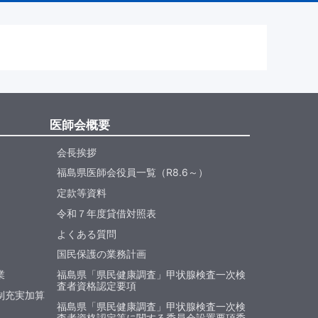
医師会概要
会長挨拶
福島県医師会役員一覧（R8.6～）
定款等資料
令和７年度貸借対照表
よくある質問
国民保護の業務計画
業
福島県「県民健康調査」甲状腺検査一次検
査者資格認定要項
制充実加算
福島県「県民健康調査」甲状腺検査一次検
査者資格認定等に関する委員会設置要項委