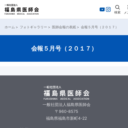
検索
メ
ホーム
>
フォトギャラリー
>
医師会報の表紙
>
会報５月号（２０１７）
会報５月号（２０１７）
一般社団法人福島県医師会
〒960-8575
福島県福島市新町4-22