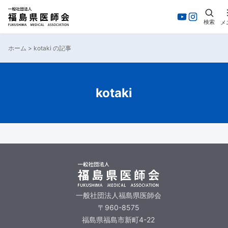
検索
メ
ホーム
>
kotaki の記事
kotaki
一般社団法人福島県医師会
〒960-8575
福島県福島市新町4-22