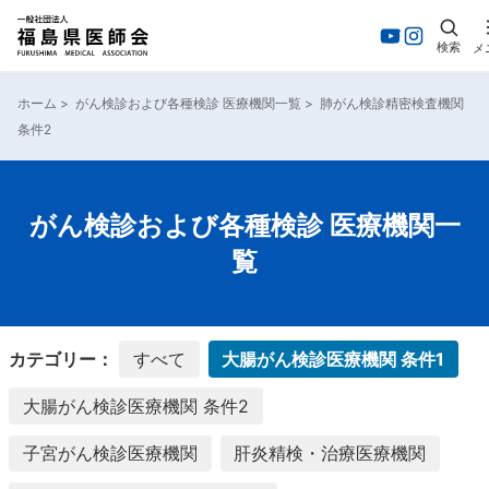
検索
メ
内
容
ホーム
>
がん検診および各種検診 医療機関一覧
>
肺がん検診精密検査機関
を
条件2
ス
キ
ッ
プ
がん検診および各種検診 医療機関一
覧
カテゴリー：
すべて
大腸がん検診医療機関 条件1
大腸がん検診医療機関 条件2
子宮がん検診医療機関
肝炎精検・治療医療機関