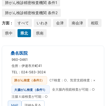
肺がん検診精密検査機関 条件1
肺がん検診精密検査機関 条件2
方面：
すべて
いわき
会津
南会津
相双
県中
県北
県南
桑名医院
960-0461
住所：伊達市片町41
TEL：024-583-3024
肺がん検査（条件2）
CT検査：○、気管支鏡検査：×
大腸がん検査（条件1）
全大腸内視鏡検査が可能：○
注腸Ｘ線検査が可能：○
MAP
詳細を見る