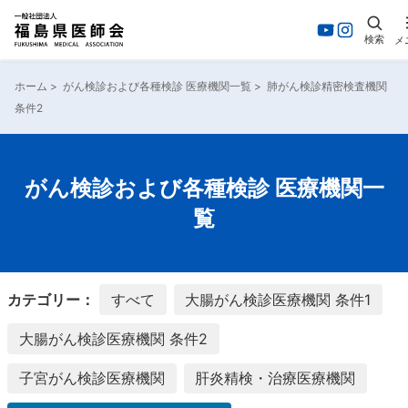
検索
メ
内
容
ホーム
>
がん検診および各種検診 医療機関一覧
>
肺がん検診精密検査機関
を
条件2
ス
キ
ッ
プ
がん検診および各種検診 医療機関一
覧
カテゴリー：
すべて
大腸がん検診医療機関 条件1
大腸がん検診医療機関 条件2
子宮がん検診医療機関
肝炎精検・治療医療機関